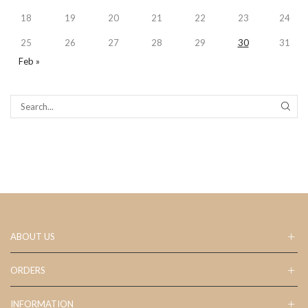
18
19
20
21
22
23
24
25
26
27
28
29
30
31
Feb »
SEAR
ABOUT US
ORDERS
INFORMATION